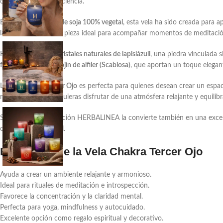
conexión con la conciencia.
Elaborada con
cera de soja 100% vegetal
, esta vela ha sido creada para 
la convierten en una pieza ideal para acompañar momentos de meditación, y
Esta vela contiene
cristales naturales de lapislázuli
, una piedra vinculada s
flores naturales de cojín de alfiler (Scabiosa)
, que aportan un toque elegant
La
Vela Chakra Tercer Ojo
es perfecta para quienes desean crear un espac
reflexión o cuando quieras disfrutar de una atmósfera relajante y equilibr
Su cuidada presentación HERBALINEA la convierte también en una excele
crecimiento personal.
Beneficios de la Vela Chakra Tercer Ojo
Ayuda a crear un ambiente relajante y armonioso.
Ideal para rituales de meditación e introspección.
Favorece la concentración y la claridad mental.
Perfecta para yoga, mindfulness y autocuidado.
Excelente opción como regalo espiritual y decorativo.