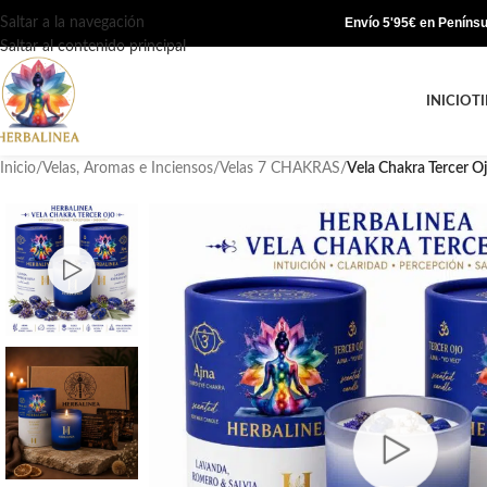
Saltar a la navegación
Envío 5'95€ en Penínsul
Saltar al contenido principal
INICIO
T
Inicio
/
Velas, Aromas e Inciensos
/
Velas 7 CHAKRAS
/
Vela Chakra Tercer O