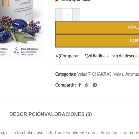
-
+
AÑAD
COM
Comparar
Añadir a la lista de deseos
Categorías:
Velas 7 CHAKRAS
,
Velas, Aromas
Compartir:
DESCRIPCIÓN
VALORACIONES (0)
na
, el sexto chakra, asociado tradicionalmente con la intuición, la percepció