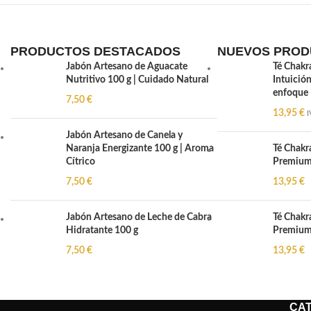
PRODUCTOS DESTACADOS
NUEVOS PROD
Jabón Artesano de Aguacate
Té Chakr
Nutritivo 100 g | Cuidado Natural
Intuición
enfoque
7,50
€
13,95
€
I
Jabón Artesano de Canela y
Naranja Energizante 100 g | Aroma
Té Chakr
Cítrico
Premium 
7,50
€
13,95
€
Jabón Artesano de Leche de Cabra
Té Chakra
Hidratante 100 g
Premium 
7,50
€
13,95
€
CA