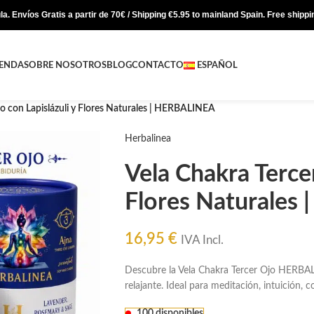
a. Envíos Gratis a partir de 70€ / Shipping €5.95 to mainland Spain. Free shipp
IENDA
SOBRE NOSOTROS
BLOG
CONTACTO
ESPAÑOL
jo con Lapislázuli y Flores Naturales | HERBALINEA
Herbalinea
Vela Chakra Tercer
Flores Naturales
16,95
€
IVA Incl.
Descubre la Vela Chakra Tercer Ojo HERBALI
relajante. Ideal para meditación, intuición, c
100 disponibles