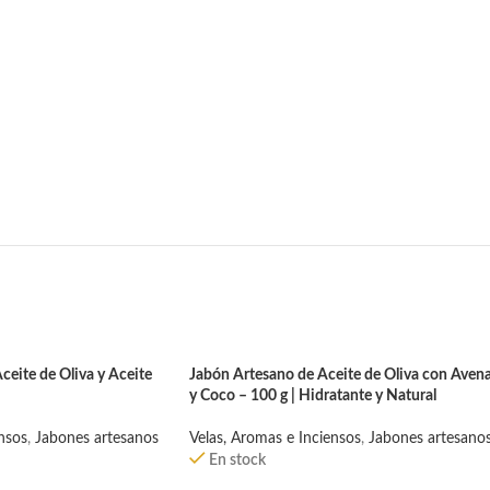
eite de Oliva y Aceite
Jabón Artesano de Aceite de Oliva con Aven
y Coco – 100 g | Hidratante y Natural
nsos
,
Jabones artesanos
Velas, Aromas e Inciensos
,
Jabones artesano
En stock