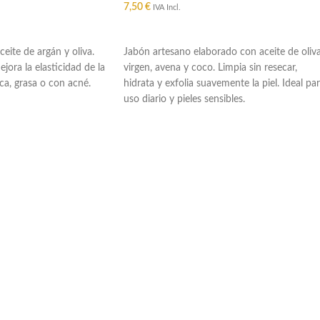
7,50
€
IVA Incl.
O
AÑADIR AL CARRITO
eite de argán y oliva.
Jabón artesano elaborado con aceite de oliv
jora la elasticidad de la
virgen, avena y coco. Limpia sin resecar,
eca, grasa o con acné.
hidrata y exfolia suavemente la piel. Ideal pa
uso diario y pieles sensibles.