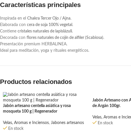
Características principales
Inspirada en el
Chakra Tercer Ojo / Ajna
.
Elaborada con
cera de soja 100% vegetal
.
Contiene
cristales naturales de lapislázuli
.
Decorada con
flores naturales de cojín de alfiler (Scabiosa)
.
Presentación premium HERBALINEA.
Ideal para meditación, yoga y rituales energéticos.
Productos relacionados
Jabón Artesano con Ac
Jabón artesano centella asiática y rosa
de Argán 100gr.
mosqueta 100 g | Regenerador
Velas, Aromas e Incie
Velas, Aromas e Inciensos
,
Jabones artesanos
En stock
En stock