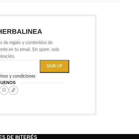
HERBALINEA
s de regalo y contenidos de
ente en tu email. Sin spam, solo
piración.
minos y condiciones
GUENOS
S DE INTERÉS