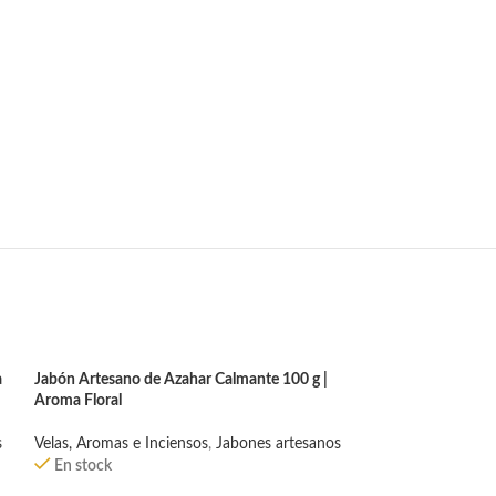
a
Jabón Artesano de Azahar Calmante 100 g |
Aroma Floral
s
Velas, Aromas e Inciensos
,
Jabones artesanos
En stock