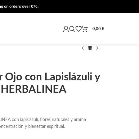
ing on orders over €70.
0,00
€
 Ojo con Lapislázuli y
 | HERBALINEA
NEA con lapislázuli, flores naturales y aroma
oncentración y bienestar espiritual.