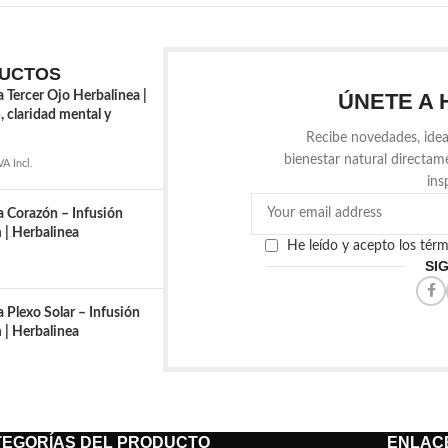
UCTOS
a Tercer Ojo Herbalinea |
ÚNETE A 
, claridad mental y
Recibe novedades, idea
bienestar natural directam
VA Incl.
ins
a Corazón – Infusión
| Herbalinea
He leído y acepto los tér
SI
 Plexo Solar – Infusión
| Herbalinea
TEGORÍAS DEL PRODUCTO
ENLACE