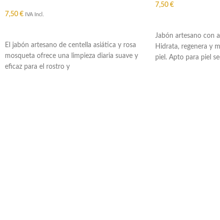
7,50
€
7,50
€
IVA Incl.
AÑADIR AL CARRIT
AÑADIR AL CARRITO
Jabón artesano con ac
El jabón artesano de centella asiática y rosa
Hidrata, regenera y me
mosqueta ofrece una limpieza diaria suave y
piel. Apto para piel s
eficaz para el rostro y