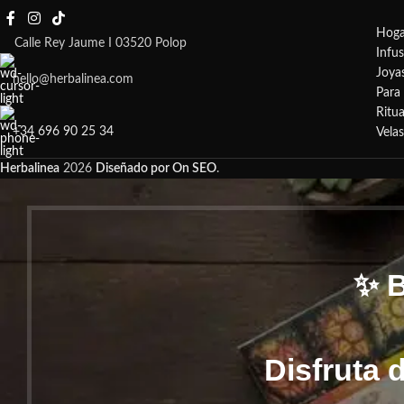
Hoga
Calle Rey Jaume I 03520 Polop
Infu
Joya
hello@herbalinea.com
Para 
Ritua
+34 696 90 25 34
Vela
Herbalinea
2026
Diseñado por On SEO
.
✨ 
Disfruta 