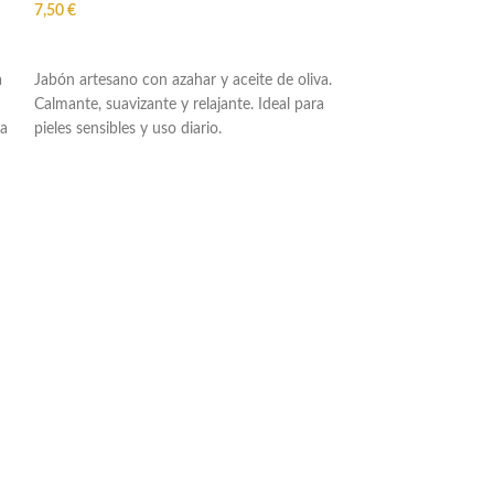
7,50
€
AÑADIR AL CARRITO
a
Jabón artesano con azahar y aceite de oliva.
Calmante, suavizante y relajante. Ideal para
ra
pieles sensibles y uso diario.
Jabón Artesano de
Energizante 100 g
Velas, Aromas e I
En stock
7,50
€
AÑADIR AL CAR
Pastilla de jabón 
Canela y Naranja L
con aceite de oliva