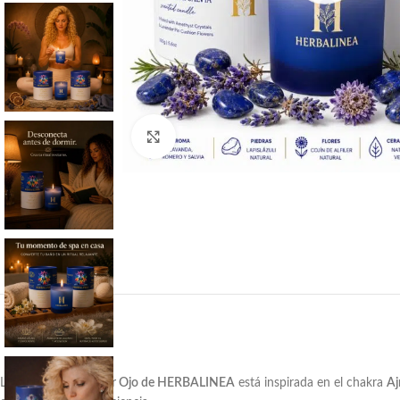
Haga clic para ampliar
La
Vela Chakra Tercer Ojo de HERBALINEA
está inspirada en el chakra
Aj