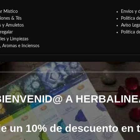
r Mistico
Envíos y 
siones & Tés
Política d
s y Amuletos
Aviso Lega
regalar
Política 
les y Limpiezas
s, Aromas e Inciensos
BIENVENID@ A HERBALINE
de un 10% de descuento en 