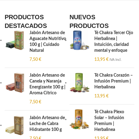
PRODUCTOS
NUEVOS
DESTACADOS
PRODUCTOS
Jabón Artesano de
Té Chakra Tercer Ojo
Aguacate Nutritivo
Herbalinea |
100 g | Cuidado
Intuición, claridad
Natural
mental y enfoque
7,50
€
13,95
€
IVA Incl.
Jabón Artesano de
Té Chakra Corazón –
Canela y Naranja
Infusión Premium |
Energizante 100 g |
Herbalinea
Aroma Cítrico
13,95
€
7,50
€
Té Chakra Plexo
Jabón Artesano de
Solar – Infusión
Leche de Cabra
Premium |
Hidratante 100 g
Herbalinea
7,50
€
13,95
€