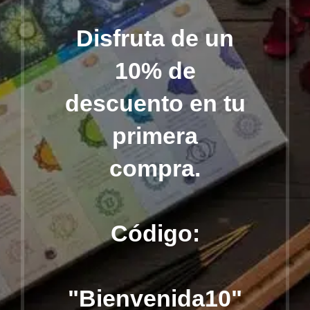
Disfruta de un
10% de
descuento en tu
primera
compra.
Código:
"Bienvenida10"