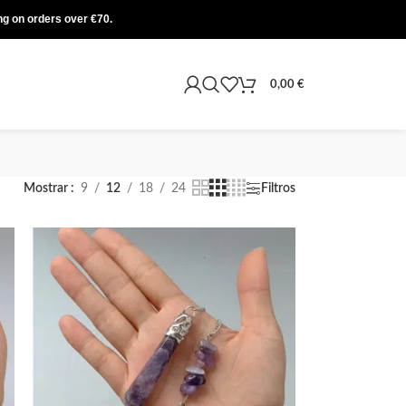
ing on orders over €70.
0,00
€
Mostrar
9
12
18
24
Filtros