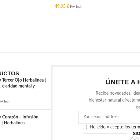
49,95
€
IVA Incl.
O
AÑADIR AL CARRITO
UCTOS
a Tercer Ojo Herbalinea |
ÚNETE A 
, claridad mental y
Recibe novedades, idea
bienestar natural directam
VA Incl.
ins
a Corazón – Infusión
| Herbalinea
He leído y acepto los tér
SI