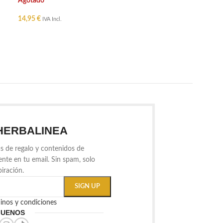
Agotado
14,95
€
IVA Incl.
LEER MÁS
HERBALINEA
s de regalo y contenidos de
ente en tu email. Sin spam, solo
piración.
minos y condiciones
GUENOS