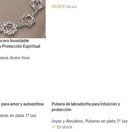
42,00
€
IVA Incl.
AÑADIR AL CARRITO
Acero Inoxidable
y Protección Espiritual
seras Acero Inox
O
a para amor y autoestima
Pulsera de labradorita para intuición y
protección
seras en plata 1ª Ley
Joyas y Amuletos
,
Pulseras en plata 1ª Ley
En stock