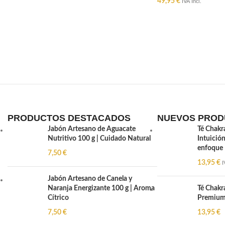
49,95
€
IVA Incl.
AÑADIR AL CARRIT
PRODUCTOS DESTACADOS
NUEVOS PROD
Jabón Artesano de Aguacate
Té Chakr
Nutritivo 100 g | Cuidado Natural
Intuición
enfoque
7,50
€
13,95
€
I
Jabón Artesano de Canela y
Naranja Energizante 100 g | Aroma
Té Chakr
Cítrico
Premium 
7,50
€
13,95
€