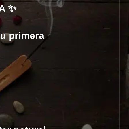
A ✨
tu primera