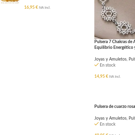
16,95
€
IVA Incl.
Pulsera 7 Chakras de 
Equilibrio Energético 
Joyas y Amuletos
,
Pul
En stock
14,95
€
IVA Incl.
AÑADIR AL CARRIT
Pulsera de cuarzo ros
Joyas y Amuletos
,
Pul
En stock