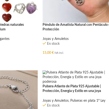
iedras naturales
Péndulo de Amatista Natural con Pentáculo 
mium
Protección
gantes
Joyas y Amuletos
En stock
15,00
€
IVA Incl.
O
AÑADIR AL CARRITO
Pulsera Atlante de Plata 925 Ajustable |
Protección, Energia y Estilo en una joya
poderosa
Joyas y Amuletos
,
Pulseras en plata 1ª Ley
En stock