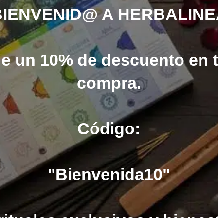
BIENVENID@ A HERBALINE
de un 10% de descuento en 
compra.
Código:
"Bienvenida10"