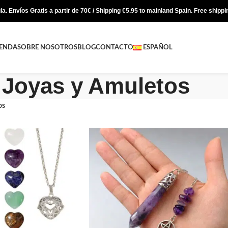
a. Envíos Gratis a partir de 70€ / Shipping €5.95 to mainland Spain. Free shipp
IENDA
SOBRE NOSOTROS
BLOG
CONTACTO
ESPAÑOL
Joyas y Amuletos
os