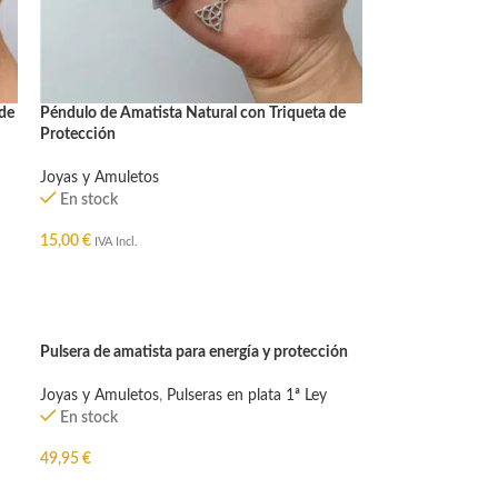
de
Péndulo de Amatista Natural con Triqueta de
Protección
Joyas y Amuletos
En stock
15,00
€
IVA Incl.
AÑADIR AL CARRITO
Pulsera de amatista para energía y protección
Joyas y Amuletos
,
Pulseras en plata 1ª Ley
En stock
49,95
€
AÑADIR AL CARRITO