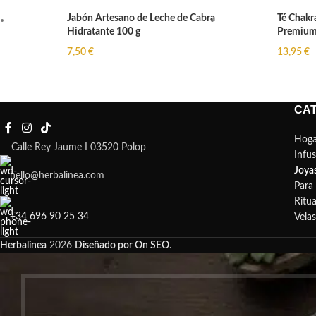
Jabón Artesano de Leche de Cabra
Té Chakra
Hidratante 100 g
Premium 
7,50
€
13,95
€
CA
Hoga
Calle Rey Jaume I 03520 Polop
Infu
Joya
hello@herbalinea.com
Para 
Ritua
+34 696 90 25 34
Vela
Herbalinea
2026
Diseñado por On SEO
.