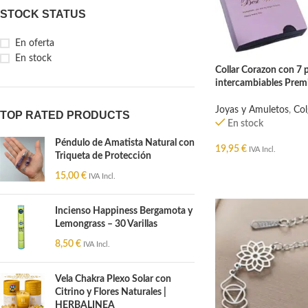
STOCK STATUS
En oferta
En stock
Collar Corazon con 7 p
intercambiables Pre
Joyas y Amuletos
,
Col
TOP RATED PRODUCTS
En stock
Péndulo de Amatista Natural con
19,95
€
IVA Incl.
Triqueta de Protección
AÑADIR AL CARRIT
15,00
€
IVA Incl.
Incienso Happiness Bergamota y
Lemongrass – 30 Varillas
8,50
€
IVA Incl.
Vela Chakra Plexo Solar con
Citrino y Flores Naturales |
HERBALINEA