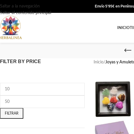
Saltar a la navegación
Envío 5'95€ en Penínsul
Saltar al contenido principal
INICIO
T
FILTER BY PRICE
Inicio
/
Joyas y Amulet
FILTRAR