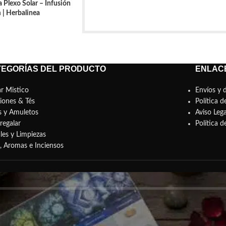
 Plexo Solar – Infusión
| Herbalinea
TEGORÍAS DEL PRODUCTO
ENLACE
r Mistico
Envíos y 
siones & Tés
Política d
s y Amuletos
Aviso Lega
regalar
Política 
les y Limpiezas
s, Aromas e Inciensos