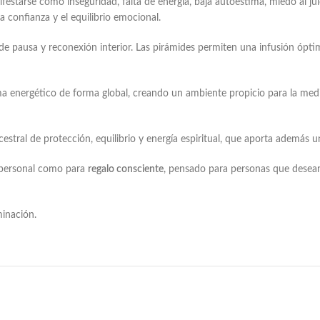
festarse como inseguridad, falta de energía, baja autoestima, miedo al ju
 la confianza y el equilibrio emocional.
 pausa y reconexión interior. Las pirámides permiten una infusión ópti
ma energético de forma global, creando un ambiente propicio para la medit
cestral de protección, equilibrio y energía espiritual, que aporta además un
o personal como para
regalo consciente
, pensado para personas que desean
minación.