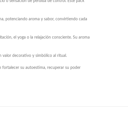
icio o sensación de pérdida de control. Este pack
ma, potenciando aroma y sabor, convirtiendo cada
ación, el yoga o la relajación consciente. Su aroma
 valor decorativo y simbólico al ritual.
 fortalecer su autoestima, recuperar su poder