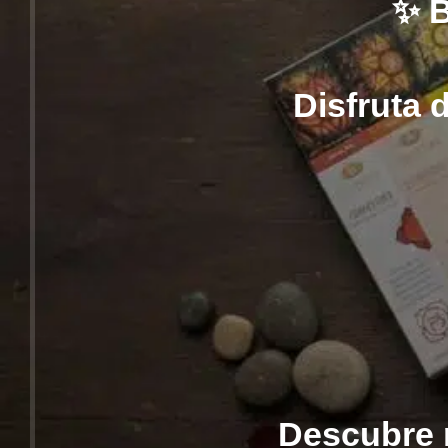
✨ 
Disfruta 
Descubre r