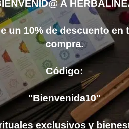
BIENVENID@ A HERBALINE
de un 10% de descuento en 
compra.
Código:
"Bienvenida10"
ituales exclusivos y bienest