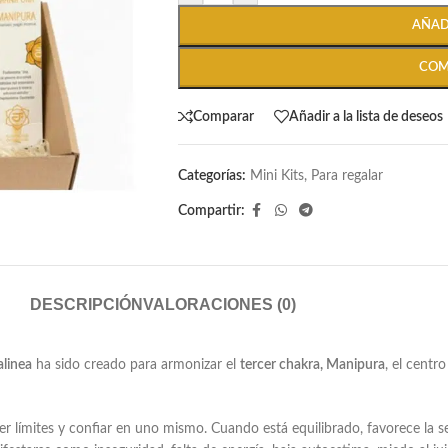
AÑAD
COM
Comparar
Añadir a la lista de deseos
Categorías:
Mini Kits
,
Para regalar
Compartir:
DESCRIPCIÓN
VALORACIONES (0)
linea
ha sido creado para armonizar el
tercer chakra, Manipura
, el centr
er límites y confiar en uno mismo. Cuando está equilibrado, favorece la se