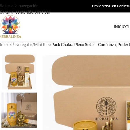
Saltar a la navegación
Envío 5'95€ en Penínsul
Saltar al contenido principal
INICIO
T
Inicio
/
Para regalar
/
Mini Kits
/
Pack Chakra Plexo Solar – Confianza, Poder 