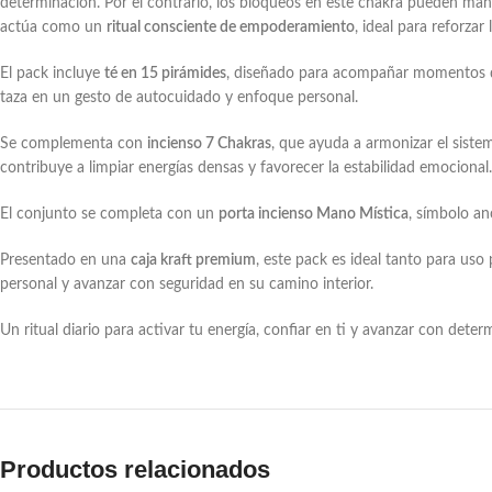
determinación. Por el contrario, los bloqueos en este chakra pueden mani
actúa como un
ritual consciente de empoderamiento
, ideal para reforzar
El pack incluye
té en 15 pirámides
, diseñado para acompañar momentos de
taza en un gesto de autocuidado y enfoque personal.
Se complementa con
incienso 7 Chakras
, que ayuda a armonizar el siste
contribuye a limpiar energías densas y favorecer la estabilidad emocional.
El conjunto se completa con un
porta incienso Mano Mística
, símbolo an
Presentado en una
caja kraft premium
, este pack es ideal tanto para us
personal y avanzar con seguridad en su camino interior.
Un ritual diario para activar tu energía, confiar en ti y avanzar con deter
Productos relacionados