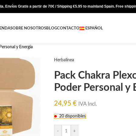
a. Envíos Gratis a partir de 70€ / Shipping €5.95 to mainland Spain. Free shipp
IENDA
SOBRE NOSOTROS
BLOG
CONTACTO
ESPAÑOL
Personal y Energía
Herbalinea
Pack Chakra Plexo
Poder Personal y 
24,95
€
IVA Incl.
20 disponibles
-
+