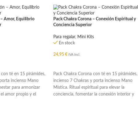
– Amor, Equilibrio
Pack Chakra Corona – Conexión Espiritual y
r
Conciencia Superior
Para regalar
,
Mini Kits
En stock
24,95
€
IVA Incl.
O
AÑADIR AL CARRITO
con té en 15 pirámides,
Pack Chakra Corona con té en 15 pirámides,
 porta incienso Mano
incienso 7 Chakras y porta incienso Mano
enestar para armonizar
Mística. Ritual espiritual para elevar la
el amor propio y el
conciencia, fomentar la conexión interior y
armonizar la energía.