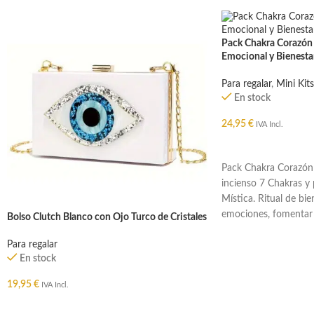
Pack Chakra Corazón 
Emocional y Bienesta
Para regalar
,
Mini Kits
En stock
24,95
€
IVA Incl.
AÑADIR AL CARRIT
Pack Chakra Corazón 
incienso 7 Chakras y
Mística. Ritual de bi
emociones, fomentar 
Bolso Clutch Blanco con Ojo Turco de Cristales
equilibrio interior.
Para regalar
En stock
19,95
€
IVA Incl.
AÑADIR AL CARRITO