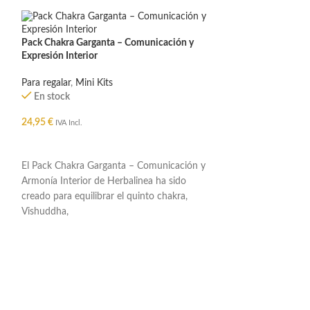
Pack Chakra Garganta – Comunicación y
Expresión Interior
Para regalar
,
Mini Kits
En stock
24,95
€
IVA Incl.
AÑADIR AL CARRITO
El Pack Chakra Garganta – Comunicación y
Armonía Interior de Herbalinea ha sido
creado para equilibrar el quinto chakra,
Vishuddha,
Pack Chakra Sacro 
Equilibrio Emocio
Para regalar
,
Mini 
En stock
24,95
€
IVA Incl.