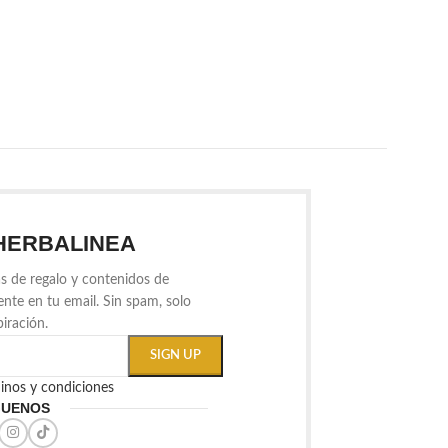
AÑADIR AL CAR
Pack Chakra Sacro
incienso 7 Chakra
Mística. Ritual de 
creatividad, equil
potenciar la energí
HERBALINEA
s de regalo y contenidos de
ente en tu email. Sin spam, solo
piración.
minos y condiciones
GUENOS