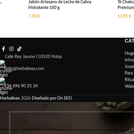
Jabón Artesano de Leche de Cabra
Té Chakra
Hidratante 100 g
Premium 
7,50
€
13,95
€
CA
Hoga
Calle Rey Jaume I 03520 Polop
Infu
Joya
hello@herbalinea.com
Para 
Ritua
+34 696 90 25 34
Vela
Herbalinea
2026
Diseñado por On SEO
.