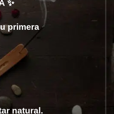
A ✨
tu primera
ar natural.