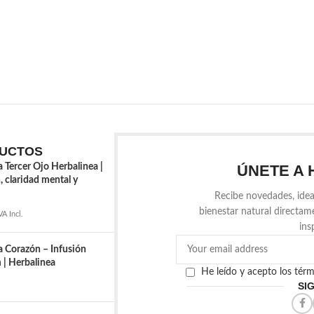
UCTOS
a Tercer Ojo Herbalinea |
ÚNETE A 
, claridad mental y
Recibe novedades, idea
bienestar natural directam
VA Incl.
ins
a Corazón – Infusión
| Herbalinea
He leído y acepto los tér
SI