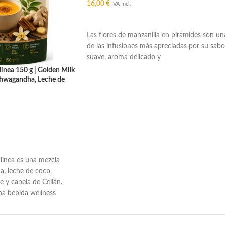
16,00
€
IVA Incl.
AÑADIR AL CARRITO
Las flores de manzanilla en pirámides son un
de las infusiones más apreciadas por su sabo
suave, aroma delicado y
inea 150 g | Golden Milk
hwagandha, Leche de
turales
O
inea es una mezcla
, leche de coco,
 y canela de Ceilán.
una bebida wellness
n azúcar añadido.