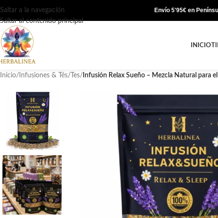
Saltar a la navegación
Envío 5'95€ en Penínsul
Saltar al contenido principal
INICIO
T
Inicio
/
Infusiones & Tés
/
Tes
/
Infusión Relax Sueño – Mezcla Natural para e