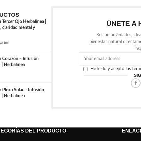
UCTOS
a Tercer Ojo Herbalinea |
ÚNETE A 
, claridad mental y
Recibe novedades, idea
bienestar natural directam
VA Incl.
ins
a Corazón – Infusión
| Herbalinea
He leído y acepto los tér
SI
 Plexo Solar – Infusión
| Herbalinea
TEGORÍAS DEL PRODUCTO
ENLACE