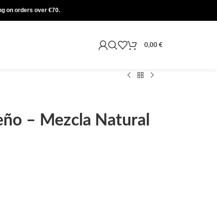
ing on orders over €70.
0,00
€
eño – Mezcla Natural