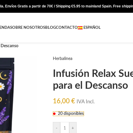
a. Envíos Gratis a partir de 70€ / Shipping €5.95 to mainland Spain. Free shipp
IENDA
SOBRE NOSOTROS
BLOG
CONTACTO
ESPAÑOL
l Descanso
Herbalinea
Infusión Relax Su
para el Descanso
16,00
€
IVA Incl.
20 disponibles
-
+