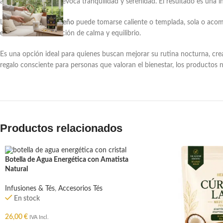
aroma delicado que evoca tranquilidad y serenidad. El resultado es una in
La
infusión relax y sueño
puede tomarse caliente o templada, sola o acom
el día con una sensación de calma y equilibrio.
Es una opción ideal para quienes buscan mejorar su rutina nocturna, crea
regalo consciente para personas que valoran el bienestar, los productos 
Productos relacionados
Botella de Agua Energética con Amatista
Natural
Infusiones & Tés
,
Accesorios Tés
En stock
26,00
€
IVA Incl.