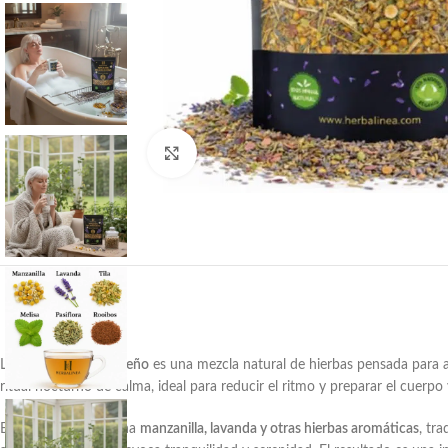
Haga clic para ampliar
La
infusión relax y sueño
es una mezcla natural de hierbas pensada para a
ritual nocturno de calma, ideal para reducir el ritmo y preparar el cuerpo
Esta infusión combina
manzanilla, lavanda y otras hierbas aromáticas
, tr