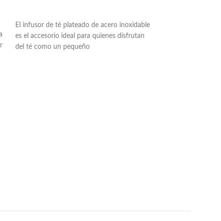
AÑADIR AL CARRITO
El infusor de té plateado de acero inoxidable
a
es el accesorio ideal para quienes disfrutan
r
del té como un pequeño
Té Chakra Corazón
Herbalinea
Infusiones & Tés
,
En stock
13,95
€
AÑADIR AL CAR
Té Chakra Corazón
premium diseñada 
Corazón. Con manza
lavanda, hibisco, 
menta. 15 pirámid
floral y efecto ca