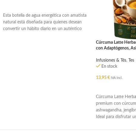
AÑADIR AL CARRITO
Esta botella de agua energética con amatista
natural está diseñada para quienes desean
convertir un hábito diario en un auténtico
Cúrcuma Latte Herbal
con Adaptógenos, As
Coco y Superfoods Na
Infusiones & Tés
,
Tes
En stock
13,95
€
IVA Incl.
AÑADIR AL CARRIT
Cúrcuma Latte Herbal
premium con cúrcuma
ashwagandha, jengibre
Ideal para disfrutar 
natural, cremosa y si