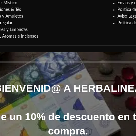
r Mistico
Envíos y 
siones & Tés
Política d
s y Amuletos
Aviso Lega
regalar
Política 
les y Limpiezas
s, Aromas e Inciensos
BIENVENID@ A HERBALINE
de un 10% de descuento en 
compra.