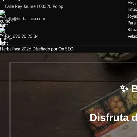
Hoga
Calle Rey Jaume I 03520 Polop
Infu
Joya
hello@herbalinea.com
Para 
Ritua
+34 696 90 25 34
Vela
Herbalinea
2026
Diseñado por On SEO
.
✨ 
Disfruta 