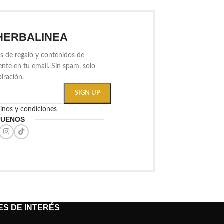
HERBALINEA
s de regalo y contenidos de
ente en tu email. Sin spam, solo
piración.
minos y condiciones
GUENOS
S DE INTERÉS